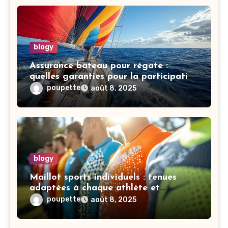
blogy
Assurance bateau pour régate :
quelles garanties pour la participation
à des compétitions nautiques ?
poupette
août 8, 2025
blogy
Maillot sports individuels : tenues
adaptées à chaque athlète et
discipline
poupette
août 8, 2025